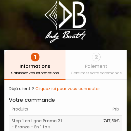
1
2
Informations
Paiement
Saisissez vos informations
Confirmez votre commande
Déjà client ?
Cliquez ici pour vous connecter
Votre commande
Produits
Prix
Step 1 en ligne Promo 31
€
747,50
- Bronze - En 1 fois