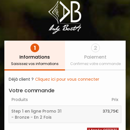
1
2
Informations
Paiement
Saisissez vos informations
Confirmez votre commande
Déjà client ?
Cliquez ici pour vous connecter
Votre commande
Produits
Prix
Step 1 en ligne Promo 31
€
373,75
- Bronze - En 2 Fois