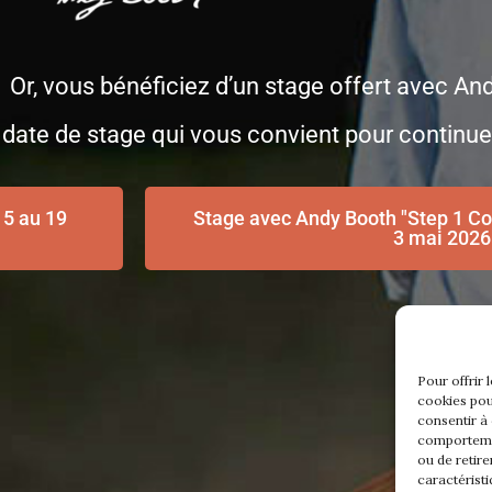
1 Or, vous bénéficiez d’un stage offert avec And
 date de stage qui vous convient pour continuer
15 au 19
Stage avec Andy Booth "Step 1 Con
3 mai 2026
Pour offrir 
cookies pou
consentir à
comportemen
ou de retire
caractéristi