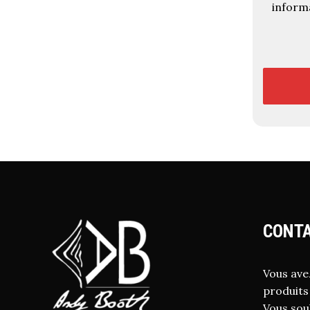
informa
CONTA
Vous ave
produits
Vous sou