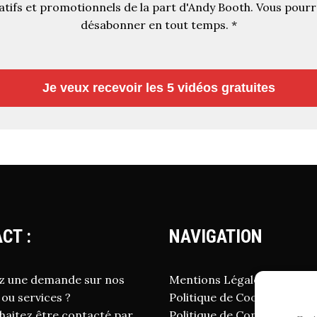
tifs et promotionnels de la part d'Andy Booth. Vous pour
désabonner en tout temps.
*
Je veux recevoir les 5 vidéos gratuites
CT :
NAVIGATION
z une demande sur nos
Mentions Légales
 ou services ?
Politique de Cookies
haitez être contacté par
Politique de Confidentialité