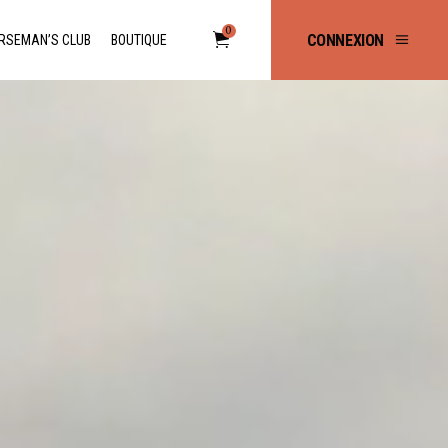
0
CONNEXION
RSEMAN’S CLUB
BOUTIQUE
No products in the cart.