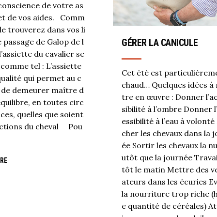
 conscience de votre as
 et de vos aides. Comm
le trouverez dans vos li
GÉRER LA CANICULE
e passage de Galop de l
l’assiette du cavalier se
 comme tel : L’assiette
Cet été est particulièrem
qualité qui permet au c
chaud… Quelques idées à
r de demeurer maître d
tre en œuvre : Donner l’a
quilibre, en toutes circ
sibilité à l’ombre Donner l
ces, quelles que soient
essibilité à l’eau à volont
actions du cheval Pou
cher les chevaux dans la 
ée Sortir les chevaux la nu
utôt que la journée Travai
RE
tôt le matin Mettre des ve
ateurs dans les écuries Ev
la nourriture trop riche (
e quantité de céréales) A