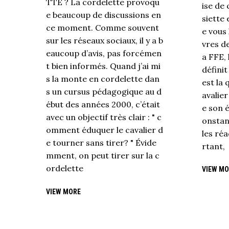
TTE ? La cordelette provoqu
ise de
e beaucoup de discussions en
siette
ce moment. Comme souvent
e vous 
sur les réseaux sociaux, il y a b
vres d
eaucoup d’avis, pas forcémen
a FFE, 
t bien informés. Quand j’ai mi
définit
s la monte en cordelette dan
est la 
s un cursus pédagogique au d
avalie
ébut des années 2000, c’était
e son é
avec un objectif très clair : " c
onstan
omment éduquer le cavalier d
les ré
e tourner sans tirer? " Évide
rtant,
mment, on peut tirer sur la c
ordelette
VIEW MO
VIEW MORE