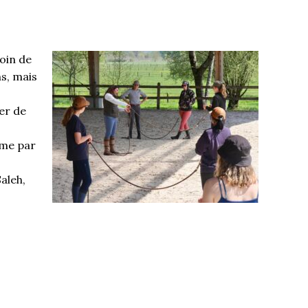
soin de
ns, mais
er de
ême par
Saleh
,