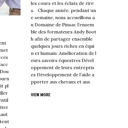
les cours et les éclats de rire
s. Chaque année, pendant un
e semaine, nous accueillons a
u Domaine de Pinsac l’ensem
ble des formateurs Andy Boot
h afin de partager ensemble
ent
quelques jours riches en équi
 met
n et humain: Amélioration de l
cces
eurs savoirs équestres Dével
’acc
oppement de leurs entrepris
é Dou
es Développement de l’aide a
journ
pporter aux chevaux et aux
it pl
ller
VIEW MORE
ntil
iter
haut
ttent