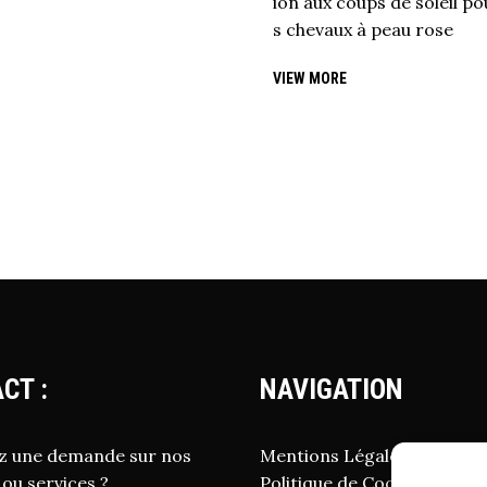
ion aux coups de soleil po
s chevaux à peau rose
VIEW MORE
CT :
NAVIGATION
z une demande sur nos
Mentions Légales
 ou services ?
Politique de Cookies