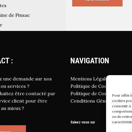
tes
aine de Pinsac
ur
CT :
NAVIGATION
z une demande sur nos
Mentions Légales
 ou services ?
Politique de Cookies
haitez être contacté par
Politique de Confidentialité
Pour offrir 
vice client pour être
Conditions Générales de V
cookies pou
consentir à
 au mieux ?
comportemen
ou de retire
caractéristi
Suivez-nous sur