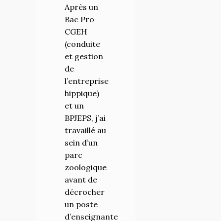
Après un
pendant
Bac Pro
une année
CGEH
complète,
(conduite
avec un
et gestion
nombre
de
d’élèves
l’entreprise
limités
hippique)
pour avoir
et un
un suivi
BPJEPS, j’ai
personnalisé,
travaillé au
et une
sein d’un
équipe
parc
avec un
zoologique
vrai
avant de
savoir-
décrocher
faire et
un poste
savoir-
d’enseignante
être. La