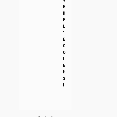
V
E
D
E
L
’
É
C
O
L
E
H
S
I