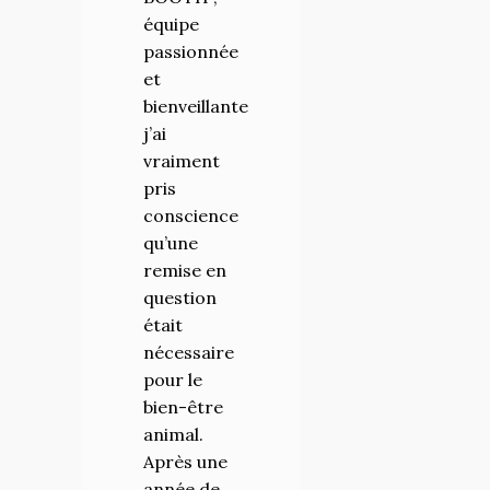
équipe
cette
passionnée
formation
et
un chemin
bienveillante
très
j’ai
complet.
vraiment
Cette
pris
formation
conscience
est
qu’une
vraiment
remise en
l’aventure
question
d’une vie,
était
elle nous
nécessaire
fait
pour le
devenir de
bien-être
meilleurs
animal.
Hommes
Après une
de chevaux
année de
sans cesse