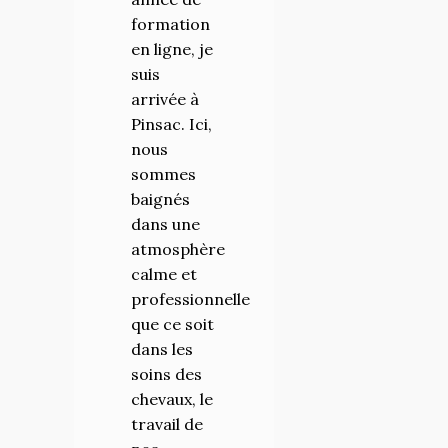
formation
mais
en ligne, je
également
suis
de meilleur
arrivée à
personne.
Pinsac. Ici,
» ` Merci
nous
Héloïse,
sommes
tes mots
baignés
raisonnent
dans une
dans
atmosphère
chacun de
calme et
nous. Je
professionnelle
suis fier de
que ce soit
voir toute
dans les
cette
soins des
évolution
chevaux, le
que tu as
travail de
parcourue