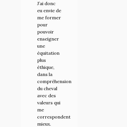
J’ai donc
chevaux,
eu envie de
devenir un
me former
meilleur
pour
Homme de
pouvoir
cheval et
enseigner
transmettre
une
mon
équitation
savoir. J’ai
plus
donc
éthique,
intégré
dans la
l’école HSI
compréhension
cette
du cheval
année où
avec des
nous
valeurs qui
sommes
me
vraiment
correspondent
en
mieux.
immersion