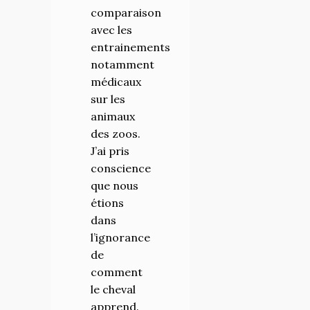
comparaison
formidables
avec les
et fait
entrainements
vivre des
notamment
moments
médicaux
inoubliables.
sur les
C’est une
animaux
aventure
des zoos.
équestre
J’ai pris
mais avant
conscience
tout
que nous
humaine
étions
rempli de
dans
rencontres,
l’ignorance
partages
de
et remises
comment
en
le cheval
question.
apprend.
Le travail