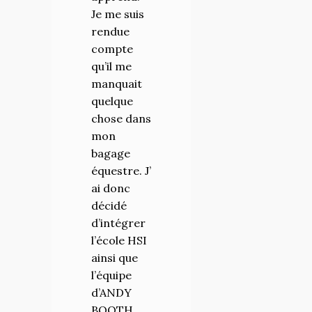
Je me suis
de nos
rendue
chevaux
compte
personnels,
qu’il me
de chevaux
manquait
déjà
quelque
formés, de
chose dans
chevaux
mon
des
bagage
stagiaires,
équestre. J’
d’enseigneme
ai donc
de
décidé
moments
d’intégrer
de
l’école HSI
partage,
ainsi que
d’apport
l’équipe
théoriques,
d’ANDY
d’échanges
BOOTH ,
fait de