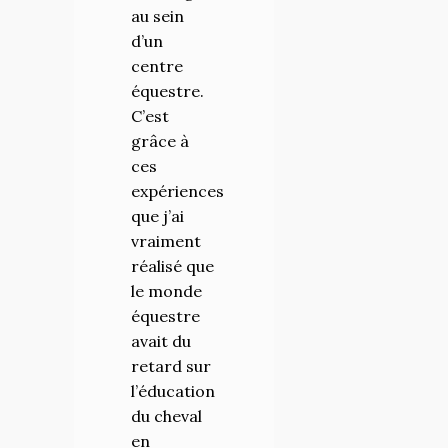
au sein
formation
d’un
m’a
centre
apporté
équestre.
bien plus
C’est
que je ne
grâce à
m’attendais,
ces
au-delà de
expériences
la
que j’ai
connaissance
vraiment
scientifique,
réalisé que
du savoir-
le monde
faire elle
équestre
m’a fait
avait du
évoluer
retard sur
personnellem
l’éducation
fait
du cheval
rencontrer
en
des amis