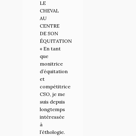
LE
avoir fait
CHEVAL
deux
AU
stages
CENTRE
avec Andy
DE SON
Booth
ÉQUITATION
quelques
« En tant
années
que
auparavant,
monitrice
j’ai tout de
d’équitation
suite su
et
que je
compétitrice
voulais
CSO, je me
consacrer
suis depuis
mon avis à
longtemps
comprendre
intéressée
l’apprentissa
à
du cheval,
l’éthologie.
aider les