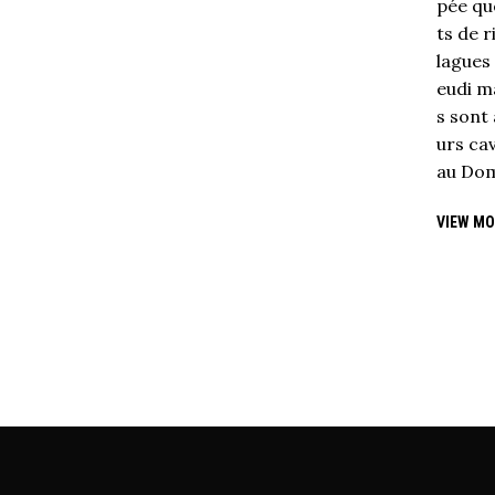
pée qu
ts de r
lagues 
eudi ma
s sont 
urs cav
au Dom
VIEW MO