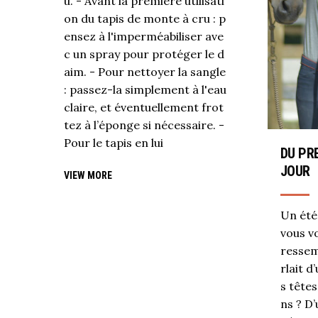
u. - Avant la première utilisati
on du tapis de monte à cru : p
ensez à l'imperméabiliser ave
c un spray pour protéger le d
aim. - Pour nettoyer la sangle
: passez-la simplement à l'eau
claire, et éventuellement frot
tez à l’éponge si nécessaire. -
Pour le tapis en lui
DU PR
JOUR
VIEW MORE
Un été
vous vo
ressem
rlait d
s tête
ns ? D’