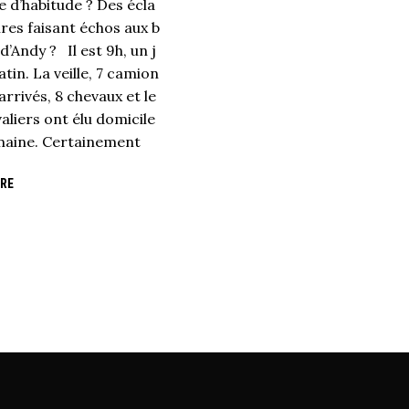
e d’habitude ? Des écla
ires faisant échos aux b
d’Andy ? Il est 9h, un j
tin. La veille, 7 camion
arrivés, 8 chevaux et le
aliers ont élu domicile
aine. Certainement
RE