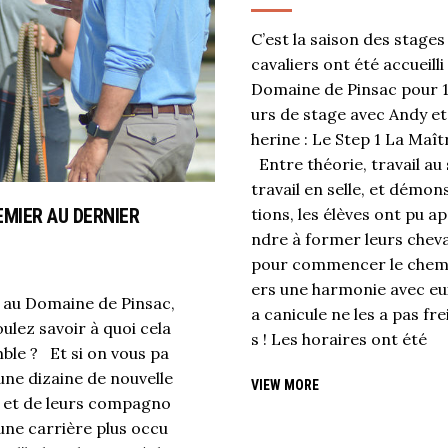
C’est la saison des stages
cavaliers ont été accueilli
Domaine de Pinsac pour 1
urs de stage avec Andy et
herine : Le Step 1 La Maîtr
Entre théorie, travail au 
travail en selle, et démon
EMIER AU DERNIER
tions, les élèves ont pu a
ndre à former leurs chev
pour commencer le chem
ers une harmonie avec eu
 au Domaine de Pinsac,
a canicule ne les a pas fre
ulez savoir à quoi cela
s ! Les horaires ont été
ble ? Et si on vous pa
’une dizaine de nouvelle
VIEW MORE
s et de leurs compagno
une carrière plus occu