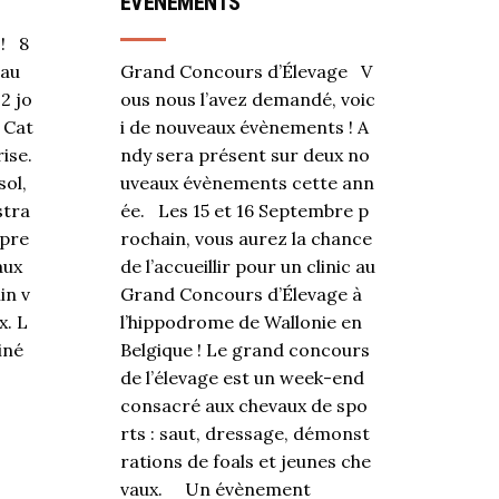
ÉVÈNEMENTS
 ! 8
 au
Grand Concours d’Élevage V
2 jo
ous nous l’avez demandé, voic
 Cat
i de nouveaux évènements ! A
ise.
ndy sera présent sur deux no
sol,
uveaux évènements cette ann
stra
ée. Les 15 et 16 Septembre p
ppre
rochain, vous aurez la chance
aux
de l’accueillir pour un clinic au
in v
Grand Concours d’Élevage à
x. L
l’hippodrome de Wallonie en
iné
Belgique ! Le grand concours
de l’élevage est un week-end
consacré aux chevaux de spo
rts : saut, dressage, démonst
rations de foals et jeunes che
vaux. Un évènement