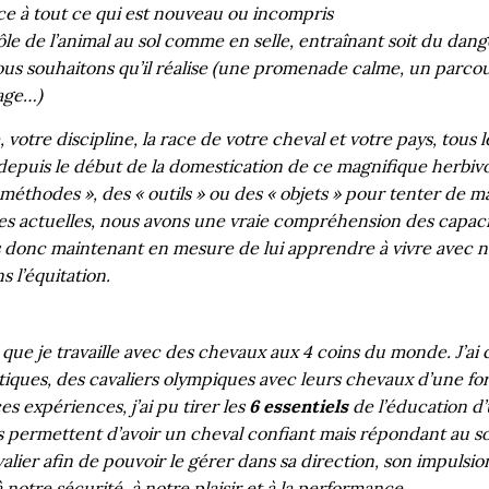
ce à tout ce qui est nouveau ou incompris
le de l’animal au sol comme en selle, entraînant soit du dan
ous souhaitons qu’il réalise (une promenade calme, un parcou
sage…)
 votre discipline, la race de votre cheval et votre pays, tous l
epuis le début de la domestication de ce magnifique herbivo
méthodes », des « outils » ou des « objets » pour tenter de ma
ces actuelles, nous avons une vraie compréhension des capac
donc maintenant en mesure de lui apprendre à vivre avec no
 l’équitation.
s que je travaille avec des chevaux aux 4 coins du monde. J’a
iques, des cavaliers olympiques avec leurs chevaux d’une forc
s expériences, j’ai pu tirer les
6 essentiels
de l’éducation d’
 permettent d’avoir un cheval confiant mais répondant au sou
lier afin de pouvoir le gérer dans sa direction, son impulsion
 notre sécurité, à notre plaisir et à la performance.