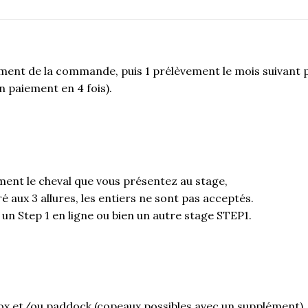
oment de la commande, puis 1 prélèvement le mois suivant 
n paiement en 4 fois).
ent le cheval que vous présentez au stage,
ux 3 allures, les entiers ne sont pas acceptés.
i un Step 1 en ligne ou bien un autre stage STEP1.
 box et/ou paddock (copeaux possibles avec un supplément)