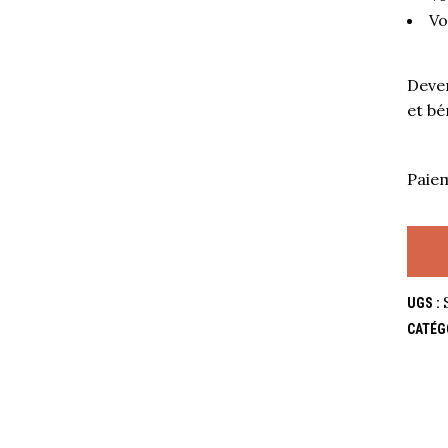
Vo
Deve
et bé
Paie
UGS :
CATÉG