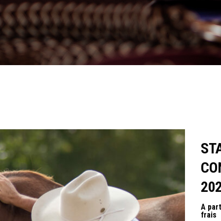
ST
CO
20
A par
frais