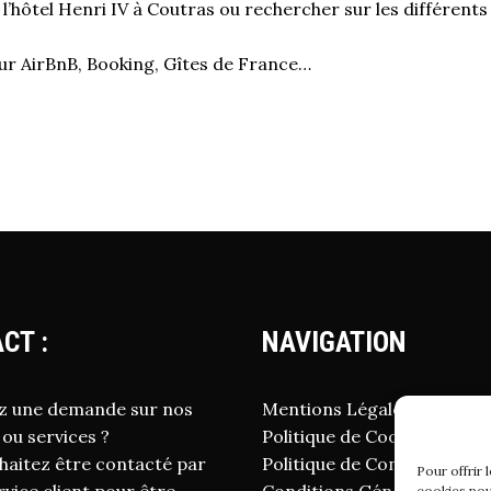
hôtel Henri IV à Coutras ou rechercher sur les différents 
ur AirBnB, Booking, Gîtes de France…
CT :
NAVIGATION
z une demande sur nos
Mentions Légales
 ou services ?
Politique de Cookies
haitez être contacté par
Politique de Confidentialité
Pour offrir 
cookies pou