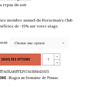
s repas du soir
nez membre annuel du Horseman’s Club
néficiez de -15% sur votre stage.
ment
Choisir une option
Quantity
CHOIX DES OPTIONS
STAGEABSTEP17AU11MAI2025
Stages au Domaine de Pinsac
ORIE :