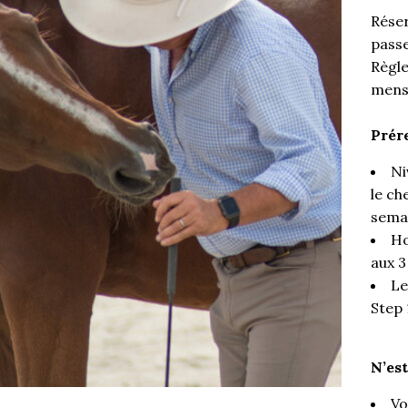
Réser
passe
Règle
mensu
Prére
Ni
le ch
sema
Ho
aux 3
Le
Step 
N’est
Vo