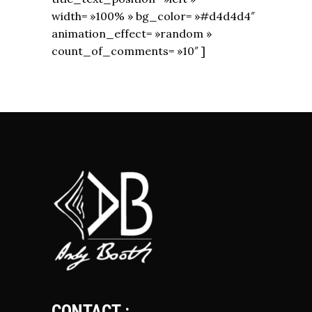
width= »100% » bg_color= »#d4d4d4″
animation_effect= »random »
count_of_comments= »10″ ]
CONTACT :